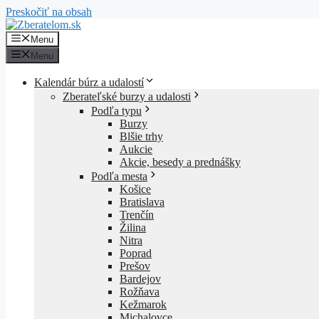
Preskočiť na obsah
Menu
Menu
Kalendár búrz a udalostí
Zberateľské burzy a udalosti
Podľa typu
Burzy
Blšie trhy
Aukcie
Akcie, besedy a prednášky
Podľa mesta
Košice
Bratislava
Trenčín
Žilina
Nitra
Poprad
Prešov
Bardejov
Rožňava
Kežmarok
Michalovce