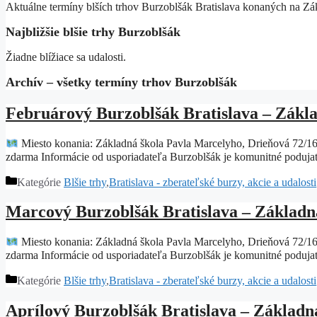
Aktuálne termíny blších trhov Burzoblšák Bratislava konaných na Zá
Najbližšie blšie trhy Burzoblšák
Žiadne blížiace sa udalosti.
Archív – všetky termíny trhov Burzoblšák
Februárový Burzoblšák Bratislava – Zákla
Miesto konania: Základná škola Pavla Marcelyho, Drieňová 72/16
zdarma Informácie od usporiadateľa Burzoblšák je komunitné podujat
Kategórie
Blšie trhy
,
Bratislava - zberateľské burzy, akcie a udalosti
Marcový Burzoblšák Bratislava – Základná
Miesto konania: Základná škola Pavla Marcelyho, Drieňová 72/16
zdarma Informácie od usporiadateľa Burzoblšák je komunitné podujat
Kategórie
Blšie trhy
,
Bratislava - zberateľské burzy, akcie a udalosti
Aprílový Burzoblšák Bratislava – Základn