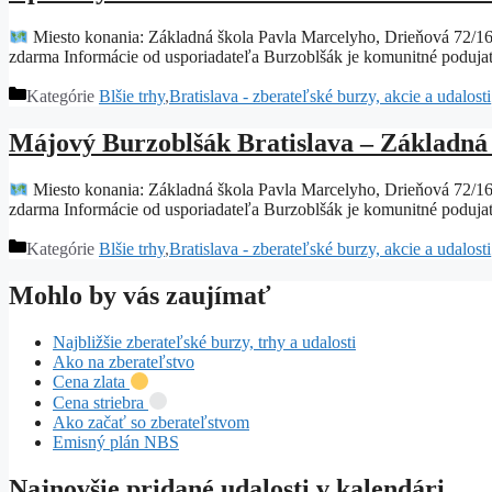
Miesto konania: Základná škola Pavla Marcelyho, Drieňová 72/16
zdarma Informácie od usporiadateľa Burzoblšák je komunitné podujat
Kategórie
Blšie trhy
,
Bratislava - zberateľské burzy, akcie a udalosti
Májový Burzoblšák Bratislava – Základná 
Miesto konania: Základná škola Pavla Marcelyho, Drieňová 72/16
zdarma Informácie od usporiadateľa Burzoblšák je komunitné podujat
Kategórie
Blšie trhy
,
Bratislava - zberateľské burzy, akcie a udalosti
Mohlo by vás zaujímať
Najbližšie zberateľské burzy, trhy a udalosti
Ako na zberateľstvo
Cena zlata
Cena striebra
Ako začať so zberateľstvom
Emisný plán NBS
Najnovšie pridané udalosti v kalendári