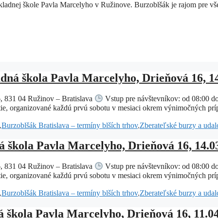
kladnej škole Pavla Marcelyho v Ružinove. Burzoblšák je rajom pre vš
dná škola Pavla Marcelyho, Drieňová 16, 1
, 831 04 Ružinov – Bratislava
Vstup pre návštevníkov: od 08:00 d
ie, organizované každú prvú sobotu v mesiaci okrem výnimočných prípa
,
Burzoblšák Bratislava – termíny blších trhov
,
Zberateľské burzy a udalo
 škola Pavla Marcelyho, Drieňová 16, 14.0
, 831 04 Ružinov – Bratislava
Vstup pre návštevníkov: od 08:00 d
ie, organizované každú prvú sobotu v mesiaci okrem výnimočných prípa
,
Burzoblšák Bratislava – termíny blších trhov
,
Zberateľské burzy a udalo
á škola Pavla Marcelyho, Drieňová 16, 11.0