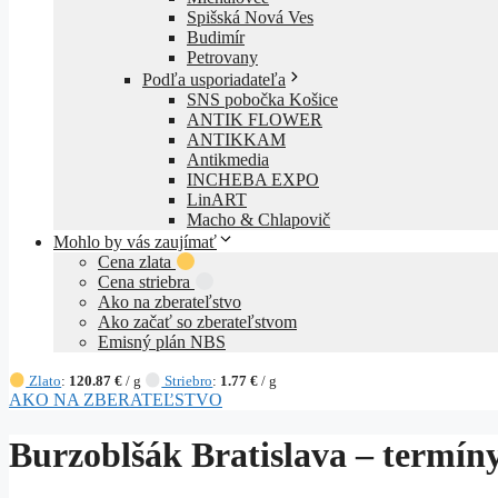
Spišská Nová Ves
Budimír
Petrovany
Podľa usporiadateľa
SNS pobočka Košice
ANTIK FLOWER
ANTIKKAM
Antikmedia
INCHEBA EXPO
LinART
Macho & Chlapovič
Mohlo by vás zaujímať
Cena zlata
Cena striebra
Ako na zberateľstvo
Ako začať so zberateľstvom
Emisný plán NBS
Zlato
:
120.87 €
/ g
Striebro
:
1.77 €
/ g
AKO NA ZBERATEĽSTVO
Burzoblšák Bratislava – termíny