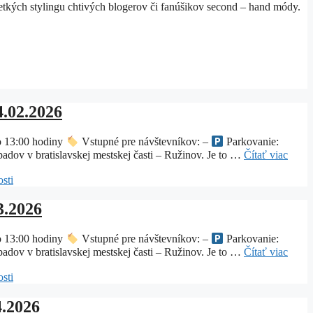
etkých stylingu chtivých blogerov či fanúšikov second – hand módy.
4.02.2026
o 13:00 hodiny
Vstupné pre návštevníkov: –
Parkovanie:
dov v bratislavskej mestskej časti – Ružinov. Je to …
Čítať viac
sti
3.2026
o 13:00 hodiny
Vstupné pre návštevníkov: –
Parkovanie:
dov v bratislavskej mestskej časti – Ružinov. Je to …
Čítať viac
sti
4.2026