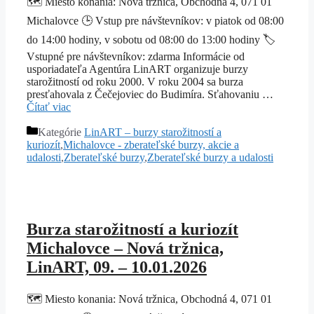
🗺️ Miesto konania: Nová tržnica, Obchodná 4, 071 01
Michalovce 🕒 Vstup pre návštevníkov: v piatok od 08:00
do 14:00 hodiny, v sobotu od 08:00 do 13:00 hodiny 🏷️
Vstupné pre návštevníkov: zdarma Informácie od
usporiadateľa Agentúra LinART organizuje burzy
starožitností od roku 2000. V roku 2004 sa burza
presťahovala z Čečejoviec do Budimíra. Sťahovaniu …
Čítať viac
Kategórie
LinART – burzy starožitností a
kuriozít
,
Michalovce - zberateľské burzy, akcie a
udalosti
,
Zberateľské burzy
,
Zberateľské burzy a udalosti
Burza starožitností a kuriozít
Michalovce – Nová tržnica,
LinART, 09. – 10.01.2026
🗺️ Miesto konania: Nová tržnica, Obchodná 4, 071 01