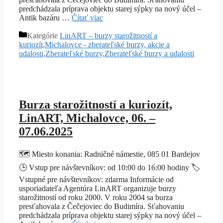
predchádzala príprava objektu starej sýpky na nový účel –
Antik bazáru …
Čítať viac
Kategórie
LinART – burzy starožitností a
kuriozít
,
Michalovce - zberateľské burzy, akcie a
udalosti
,
Zberateľské burzy
,
Zberateľské burzy a udalosti
Burza starožitností a kuriozít,
LinART, Michalovce, 06. –
07.06.2025
🗺️ Miesto konania: Radničné námestie, 085 01 Bardejov
🕒 Vstup pre návštevníkov: od 10:00 do 16:00 hodiny 🏷️
Vstupné pre návštevníkov: zdarma Informácie od
usporiadateľa Agentúra LinART organizuje burzy
starožitností od roku 2000. V roku 2004 sa burza
presťahovala z Čečejoviec do Budimíra. Sťahovaniu
predchádzala príprava objektu starej sýpky na nový účel –