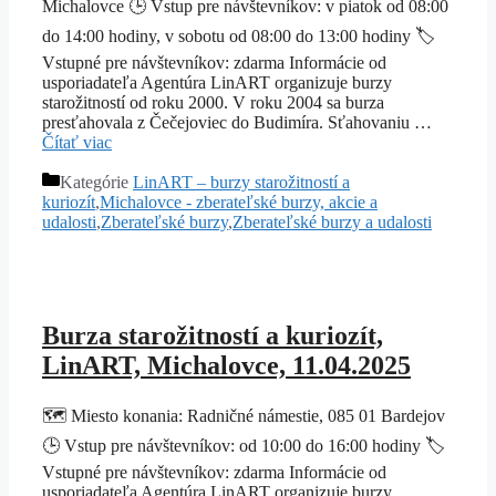
Michalovce 🕒 Vstup pre návštevníkov: v piatok od 08:00
do 14:00 hodiny, v sobotu od 08:00 do 13:00 hodiny 🏷️
Vstupné pre návštevníkov: zdarma Informácie od
usporiadateľa Agentúra LinART organizuje burzy
starožitností od roku 2000. V roku 2004 sa burza
presťahovala z Čečejoviec do Budimíra. Sťahovaniu …
Čítať viac
Kategórie
LinART – burzy starožitností a
kuriozít
,
Michalovce - zberateľské burzy, akcie a
udalosti
,
Zberateľské burzy
,
Zberateľské burzy a udalosti
Burza starožitností a kuriozít,
LinART, Michalovce, 11.04.2025
🗺️ Miesto konania: Radničné námestie, 085 01 Bardejov
🕒 Vstup pre návštevníkov: od 10:00 do 16:00 hodiny 🏷️
Vstupné pre návštevníkov: zdarma Informácie od
usporiadateľa Agentúra LinART organizuje burzy