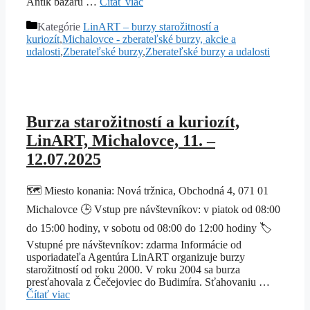
Antik bazáru …
Čítať viac
Kategórie
LinART – burzy starožitností a
kuriozít
,
Michalovce - zberateľské burzy, akcie a
udalosti
,
Zberateľské burzy
,
Zberateľské burzy a udalosti
Burza starožitností a kuriozít,
LinART, Michalovce, 11. –
12.07.2025
🗺️ Miesto konania: Nová tržnica, Obchodná 4, 071 01
Michalovce 🕒 Vstup pre návštevníkov: v piatok od 08:00
do 15:00 hodiny, v sobotu od 08:00 do 12:00 hodiny 🏷️
Vstupné pre návštevníkov: zdarma Informácie od
usporiadateľa Agentúra LinART organizuje burzy
starožitností od roku 2000. V roku 2004 sa burza
presťahovala z Čečejoviec do Budimíra. Sťahovaniu …
Čítať viac