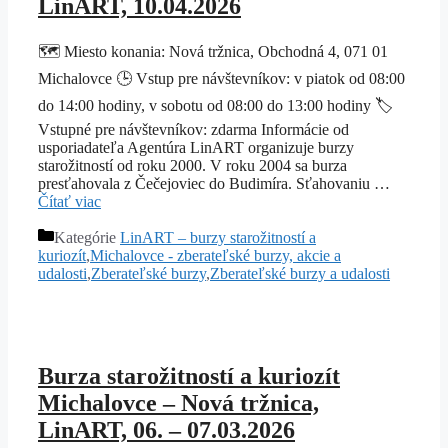
LinART, 10.04.2026
🗺️ Miesto konania: Nová tržnica, Obchodná 4, 071 01
Michalovce 🕒 Vstup pre návštevníkov: v piatok od 08:00
do 14:00 hodiny, v sobotu od 08:00 do 13:00 hodiny 🏷️
Vstupné pre návštevníkov: zdarma Informácie od
usporiadateľa Agentúra LinART organizuje burzy
starožitností od roku 2000. V roku 2004 sa burza
presťahovala z Čečejoviec do Budimíra. Sťahovaniu …
Čítať viac
Kategórie
LinART – burzy starožitností a
kuriozít
,
Michalovce - zberateľské burzy, akcie a
udalosti
,
Zberateľské burzy
,
Zberateľské burzy a udalosti
Burza starožitností a kuriozít
Michalovce – Nová tržnica,
LinART, 06. – 07.03.2026