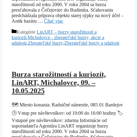
starožitností od roku 2000. V roku 2004 sa burza
presťahovala z Čečejoviec do Budimíra. Sťahovaniu
predchádzala príprava objektu starej sýpky na nový účel –
Antik bazáru …
Čítať viac
Kategórie
LinART – burzy starožitností a
kuriozít
,
Michalovce - zberateľské burzy, akcie a
udalosti
,
Zberateľské burzy
,
Zberateľské burzy a udalosti
Burza starožitností a kuriozít,
LinART, Michalovce, 09. –
10.05.2025
🗺️ Miesto konania: Radničné námestie, 085 01 Bardejov
🕒 Vstup pre návštevníkov: od 10:00 do 16:00 hodiny 🏷️
Vstupné pre návštevníkov: zdarma Informácie od
usporiadateľa Agentúra LinART organizuje burzy
starožitností od roku 2000. V roku 2004 sa burza
presťahovala z Čečejoviec do Budimíra. Sťahovaniu