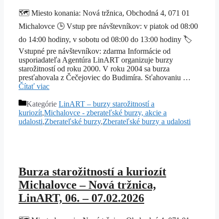
🗺️ Miesto konania: Nová tržnica, Obchodná 4, 071 01
Michalovce 🕒 Vstup pre návštevníkov: v piatok od 08:00
do 14:00 hodiny, v sobotu od 08:00 do 13:00 hodiny 🏷️
Vstupné pre návštevníkov: zdarma Informácie od
usporiadateľa Agentúra LinART organizuje burzy
starožitností od roku 2000. V roku 2004 sa burza
presťahovala z Čečejoviec do Budimíra. Sťahovaniu …
Čítať viac
Kategórie
LinART – burzy starožitností a
kuriozít
,
Michalovce - zberateľské burzy, akcie a
udalosti
,
Zberateľské burzy
,
Zberateľské burzy a udalosti
Burza starožitností a kuriozít
Michalovce – Nová tržnica,
LinART, 06. – 07.02.2026