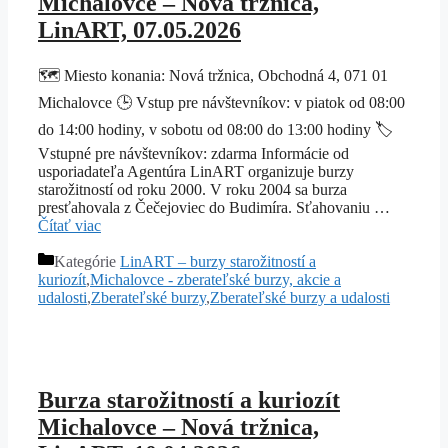
Michalovce – Nová tržnica,
LinART, 07.05.2026
🗺️ Miesto konania: Nová tržnica, Obchodná 4, 071 01
Michalovce 🕒 Vstup pre návštevníkov: v piatok od 08:00
do 14:00 hodiny, v sobotu od 08:00 do 13:00 hodiny 🏷️
Vstupné pre návštevníkov: zdarma Informácie od
usporiadateľa Agentúra LinART organizuje burzy
starožitností od roku 2000. V roku 2004 sa burza
presťahovala z Čečejoviec do Budimíra. Sťahovaniu …
Čítať viac
Kategórie
LinART – burzy starožitností a
kuriozít
,
Michalovce - zberateľské burzy, akcie a
udalosti
,
Zberateľské burzy
,
Zberateľské burzy a udalosti
Burza starožitností a kuriozít
Michalovce – Nová tržnica,