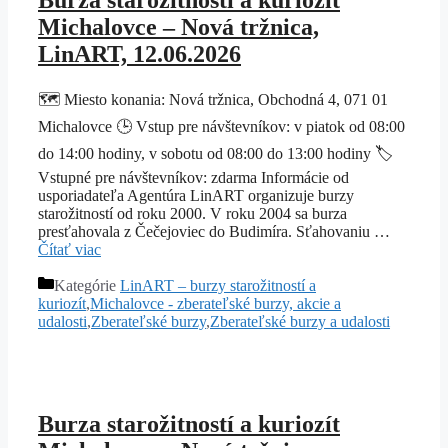
Burza starožitností a kuriozít
Michalovce – Nová tržnica,
LinART, 12.06.2026
🗺️ Miesto konania: Nová tržnica, Obchodná 4, 071 01
Michalovce 🕒 Vstup pre návštevníkov: v piatok od 08:00
do 14:00 hodiny, v sobotu od 08:00 do 13:00 hodiny 🏷️
Vstupné pre návštevníkov: zdarma Informácie od
usporiadateľa Agentúra LinART organizuje burzy
starožitností od roku 2000. V roku 2004 sa burza
presťahovala z Čečejoviec do Budimíra. Sťahovaniu …
Čítať viac
Kategórie
LinART – burzy starožitností a
kuriozít
,
Michalovce - zberateľské burzy, akcie a
udalosti
,
Zberateľské burzy
,
Zberateľské burzy a udalosti
Burza starožitností a kuriozít