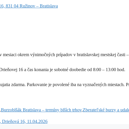
6, 831 04 Ružinov – Bratislava
mesiaci okrem výnimočných prípadov v bratislavskej mestskej časti – R
Drieňovej 16 a čas konania je sobotné doobedie od 8:00 – 13:00 hod.
jatia zdarma. Parkovanie je povolené iba na vyznačených miestach. Pr
,
Burzoblšák Bratislava – termíny blších trhov
,
Zberateľské burzy a udalo
, Drieňová 16, 11.04.2026