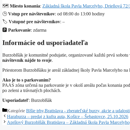
🗺️
Miesto konania
:
Základná škola Pavla Marcelyho, Drieňová 72/1
🕒
Vstup pre návštevníkov
: od 08:00 do 13:00 hodiny
🏷️
Vstupné pre návštevníkov
: –
🅿️
Parkovanie
: zdarma
Informácie od usporiadateľa
Burzoblšák je komunitné podujatie, organizované každú prvú sobotu v 
návštevník nájde to svoje
.
Priestorom Burzoblšáku je areál základnej školy Pavla Marcelyho na 
Ako je to s parkovaním?
PAAS zóna určená na parkovanie je v okolí areálu počas konania podu
po zeleni a trávnatých plochách.
Usporiadateľ
: Burzoblšák
Kategórie
Blšie trhy
,
Bratislava - zberateľské burzy, akcie a udalosti
Haraburza – predaj z kufra auta, Košice – Šebastovce, 25.10.2026
Aprílový Burzoblšák Bratislava – Základná škola Pavla Marcelyho