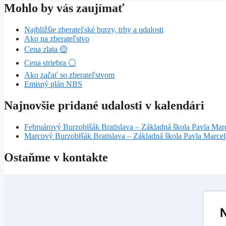
Mohlo by vás zaujímať
Najbližšie zberateľské burzy, trhy a udalosti
Ako na zberateľstvo
Cena zlata 🟡
Cena striebra ⚪
Ako začať so zberateľstvom
Emisný plán NBS
Najnovšie pridané udalosti v kalendári
Februárový Burzoblšák Bratislava – Základná škola Pavla Mar
Marcový Burzoblšák Bratislava – Základná škola Pavla Marce
Ostaňme v kontakte
N