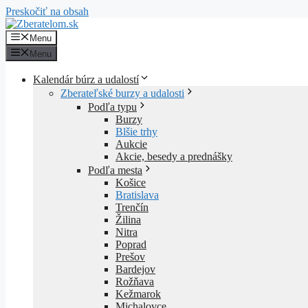
Preskočiť na obsah
Menu
Menu
Kalendár búrz a udalostí
Zberateľské burzy a udalosti
Podľa typu
Burzy
Blšie trhy
Aukcie
Akcie, besedy a prednášky
Podľa mesta
Košice
Bratislava
Trenčín
Žilina
Nitra
Poprad
Prešov
Bardejov
Rožňava
Kežmarok
Michalovce