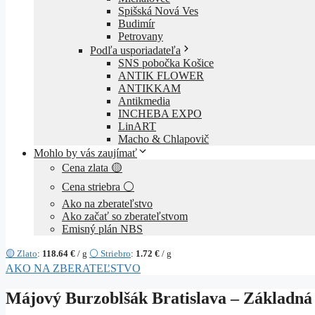
Spišská Nová Ves
Budimír
Petrovany
Podľa usporiadateľa
SNS pobočka Košice
ANTIK FLOWER
ANTIKKAM
Antikmedia
INCHEBA EXPO
LinART
Macho & Chlapovič
Mohlo by vás zaujímať
Cena zlata 🟡
Cena striebra ⚪
Ako na zberateľstvo
Ako začať so zberateľstvom
Emisný plán NBS
🟡 Zlato
:
118.64 €
/ g
⚪ Striebro
:
1.72 €
/ g
AKO NA ZBERATEĽSTVO
Májový Burzoblšák Bratislava – Základná 