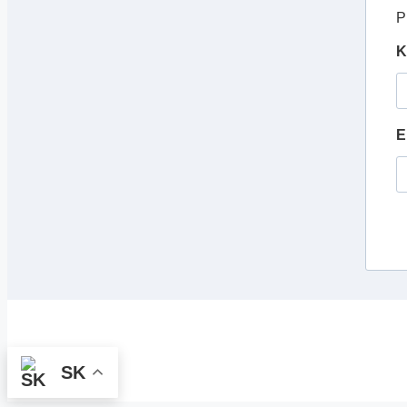
P
K
E
SK