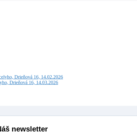
celyho, Drieňová 16, 14.02.2026
lyho, Drieňová 16, 14.03.2026
áš newsletter