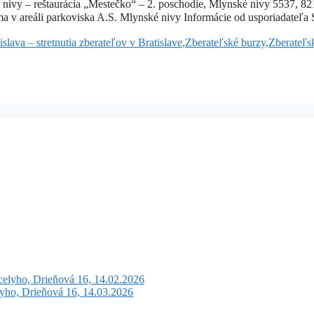
é nivy – reštaurácia „Mestečko“ – 2. poschodie, Mlynské nivy 5537, 
ma v areáli parkoviska A.S. Mlynské nivy Informácie od usporiadate
slava – stretnutia zberateľov v Bratislave
,
Zberateľské burzy
,
Zberateľsk
celyho, Drieňová 16, 14.02.2026
lyho, Drieňová 16, 14.03.2026