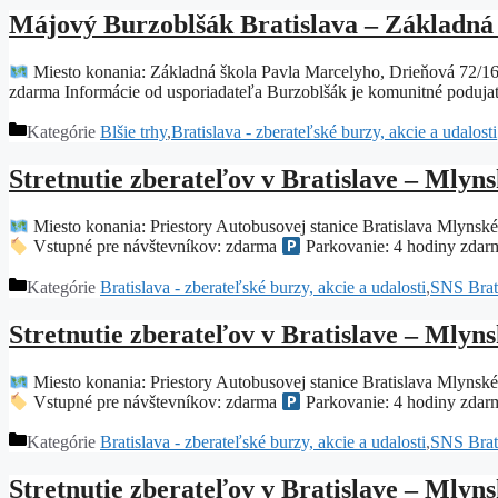
Májový Burzoblšák Bratislava – Základná 
Miesto konania: Základná škola Pavla Marcelyho, Drieňová 72/16
zdarma Informácie od usporiadateľa Burzoblšák je komunitné podujat
Kategórie
Blšie trhy
,
Bratislava - zberateľské burzy, akcie a udalosti
Stretnutie zberateľov v Bratislave – Mlyns
Miesto konania: Priestory Autobusovej stanice Bratislava Mlynsk
Vstupné pre návštevníkov: zdarma
Parkovanie: 4 hodiny zdar
Kategórie
Bratislava - zberateľské burzy, akcie a udalosti
,
SNS Brati
Stretnutie zberateľov v Bratislave – Mlyns
Miesto konania: Priestory Autobusovej stanice Bratislava Mlynsk
Vstupné pre návštevníkov: zdarma
Parkovanie: 4 hodiny zdar
Kategórie
Bratislava - zberateľské burzy, akcie a udalosti
,
SNS Brati
Stretnutie zberateľov v Bratislave – Mlyns