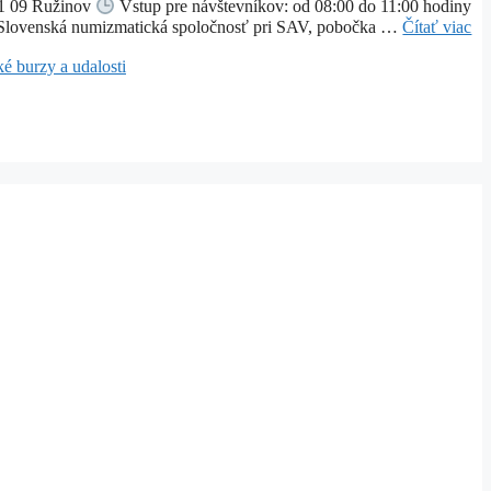
821 09 Ružinov
Vstup pre návštevníkov: od 08:00 do 11:00 hodiny
ľa Slovenská numizmatická spoločnosť pri SAV, pobočka …
Čítať viac
é burzy a udalosti