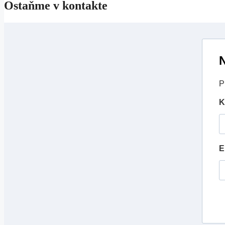
Ostaňme v kontakte
N
P
K
E