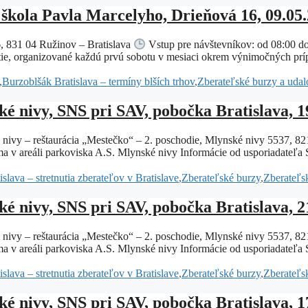
škola Pavla Marcelyho, Drieňová 16, 09.05
, 831 04 Ružinov – Bratislava
Vstup pre návštevníkov: od 08:00 d
ie, organizované každú prvú sobotu v mesiaci okrem výnimočných prípa
,
Burzoblšák Bratislava – termíny blších trhov
,
Zberateľské burzy a udalo
ké nivy, SNS pri SAV, pobočka Bratislava, 1
é nivy – reštaurácia „Mestečko“ – 2. poschodie, Mlynské nivy 5537, 
ma v areáli parkoviska A.S. Mlynské nivy Informácie od usporiadate
slava – stretnutia zberateľov v Bratislave
,
Zberateľské burzy
,
Zberateľsk
ké nivy, SNS pri SAV, pobočka Bratislava, 2
é nivy – reštaurácia „Mestečko“ – 2. poschodie, Mlynské nivy 5537, 
ma v areáli parkoviska A.S. Mlynské nivy Informácie od usporiadate
slava – stretnutia zberateľov v Bratislave
,
Zberateľské burzy
,
Zberateľsk
ké nivy, SNS pri SAV, pobočka Bratislava, 1