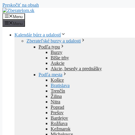
Preskočiť na obsah
Menu
Menu
Kalendár búrz a udalostí
Zberateľské burzy a udalosti
Podľa typu
Burzy
Blšie trhy
Aukcie
Akcie, besedy a prednášky
Podľa mesta
Košice
Bratislava
Trenčín
Žilina
Nitra
Poprad
Prešov
Bardejov
Rožňava
Kežmarok
Michalovce