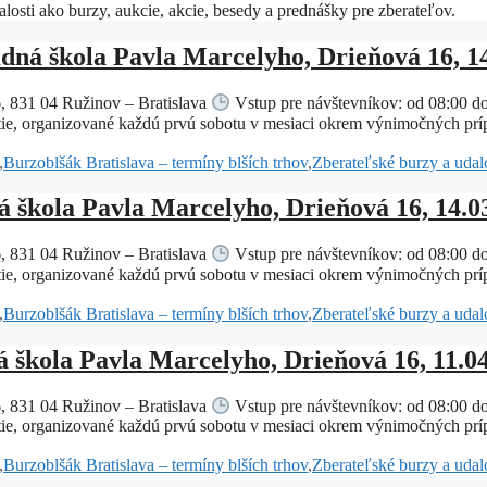
losti ako burzy, aukcie, akcie, besedy a prednášky pre zberateľov.
dná škola Pavla Marcelyho, Drieňová 16, 1
, 831 04 Ružinov – Bratislava
Vstup pre návštevníkov: od 08:00 d
ie, organizované každú prvú sobotu v mesiaci okrem výnimočných prípa
,
Burzoblšák Bratislava – termíny blších trhov
,
Zberateľské burzy a udalo
 škola Pavla Marcelyho, Drieňová 16, 14.0
, 831 04 Ružinov – Bratislava
Vstup pre návštevníkov: od 08:00 d
ie, organizované každú prvú sobotu v mesiaci okrem výnimočných prípa
,
Burzoblšák Bratislava – termíny blších trhov
,
Zberateľské burzy a udalo
á škola Pavla Marcelyho, Drieňová 16, 11.0
, 831 04 Ružinov – Bratislava
Vstup pre návštevníkov: od 08:00 d
ie, organizované každú prvú sobotu v mesiaci okrem výnimočných prípa
,
Burzoblšák Bratislava – termíny blších trhov
,
Zberateľské burzy a udalo