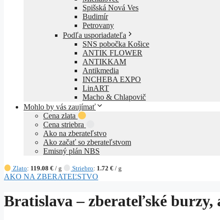
Spišská Nová Ves
Budimír
Petrovany
Podľa usporiadateľa
SNS pobočka Košice
ANTIK FLOWER
ANTIKKAM
Antikmedia
INCHEBA EXPO
LinART
Macho & Chlapovič
Mohlo by vás zaujímať
Cena zlata
Cena striebra
Ako na zberateľstvo
Ako začať so zberateľstvom
Emisný plán NBS
Zlato
:
119.08 €
/ g
Striebro
:
1.72 €
/ g
AKO NA ZBERATEĽSTVO
Bratislava – zberateľské burzy, 