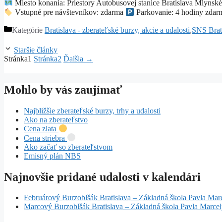
Miesto konania: Priestory Autobusovej stanice Bratislava Mlynsk
Vstupné pre návštevníkov: zdarma
Parkovanie: 4 hodiny zdar
Kategórie
Bratislava - zberateľské burzy, akcie a udalosti
,
SNS Brati
Staršie články
Stránka
1
Stránka
2
Ďalšia
→
Mohlo by vás zaujímať
Najbližšie zberateľské burzy, trhy a udalosti
Ako na zberateľstvo
Cena zlata
Cena striebra
Ako začať so zberateľstvom
Emisný plán NBS
Najnovšie pridané udalosti v kalendári
Februárový Burzoblšák Bratislava – Základná škola Pavla Mar
Marcový Burzoblšák Bratislava – Základná škola Pavla Marce