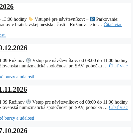
.2026
o 13:00 hodiny
Vstupné pre návštevníkov: –
Parkovanie:
dov v bratislavskej mestskej časti – Ružinov. Je to …
Čítať viac
sti
9.12.2026
821 09 Ružinov
Vstup pre návštevníkov: od 08:00 do 11:00 hodiny
ľa Slovenská numizmatická spoločnosť pri SAV, pobočka …
Čítať viac
é burzy a udalosti
1.11.2026
821 09 Ružinov
Vstup pre návštevníkov: od 08:00 do 11:00 hodiny
ľa Slovenská numizmatická spoločnosť pri SAV, pobočka …
Čítať viac
é burzy a udalosti
7.10.2026