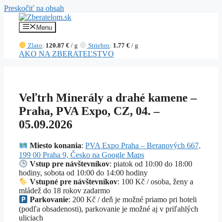
Preskočiť na obsah
Menu
Zlato
:
120.87 €
/ g
Striebro
:
1.77 €
/ g
AKO NA ZBERATEĽSTVO
Veľtrh Minerály a drahé kamene –
Praha, PVA Expo, CZ, 04. –
05.09.2026
Miesto konania
:
PVA Expo Praha – Beranových 667,
199 00 Praha 9, Česko na Google Maps
Vstup pre návštevníkov
: piatok od 10:00 do 18:00
hodiny, sobota od 10:00 do 14:00 hodiny
Vstupné pre návštevníkov
: 100 Kč / osoba, ženy a
mládež do 18 rokov zadarmo
Parkovanie
: 200 Kč / deň je možné priamo pri hoteli
(podľa obsadenosti), parkovanie je možné aj v priľahlých
uliciach