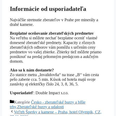
Informácie od usporiadateľa
Najväčšie stretnutie zberateľov v Prahe pre minerály a
drahé kamene.
Bezplatné oceňovanie zberateľských predmetov
Na veľtrhu si môžete nechať bezplatne oceniť vlastné
donesené zberateľské predmety. Kapacity z rôznych
zberateľských odborov vám pomôžu s určením ceny
predmetov vo vašej zbierke. Zbierky tiež môžete priamo
ponúknuť na predaj prítomným predajcom a aukčným
domom.
Ako sa k nám dostanete?
Zo stanice metra „Invalidovňa“ na trase „B“ vám cesta
pešo zaberie cca. 5 min. Kúsok od hotela majú svoje
zastávky aj električky číslo 24, 3, 8, 36, 5.
Usporiadateľ
: Double Impact s.r.o.
Kategórie
Česko - zberateľské burzy a blšie
trhy
,
Zberateľské burzy a udalosti
Veľtrh Šperky a kamene – Praha, hotel Olympik, CZ,