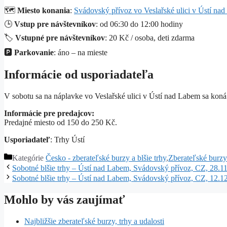
🗺️
Miesto konania
:
Svádovský přívoz vo Veslařské ulici v Ústí n
🕒
Vstup pre návštevníkov
: od 06:30 do 12:00 hodiny
🏷️
Vstupné pre návštevníkov
: 20 Kč / osoba, deti zdarma
🅿️
Parkovanie
: áno – na mieste
Informácie od usporiadateľa
V sobotu sa na náplavke vo Veslařské ulici v Ústí nad Labem sa kon
Informácie pre predajcov:
Predajné miesto od 150 do 250 Kč.
Usporiadateľ
: Trhy Ústí
Kategórie
Česko - zberateľské burzy a blšie trhy
,
Zberateľské burzy 
Sobotné blšie trhy – Ústí nad Labem, Svádovský přívoz, CZ, 28.1
Sobotné blšie trhy – Ústí nad Labem, Svádovský přívoz, CZ, 12.1
Mohlo by vás zaujímať
Najbližšie zberateľské burzy, trhy a udalosti