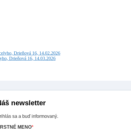
celyho, Drieňová 16, 14.02.2026
lyho, Drieňová 16, 14.03.2026
áš newsletter
rihlás sa a buď informovaný.
RSTNÉ MENO