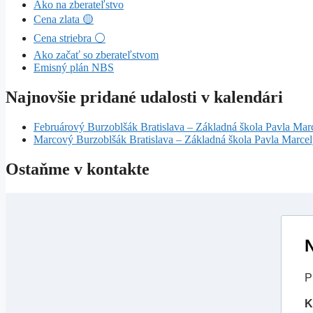
Ako na zberateľstvo
Cena zlata 🟡
Cena striebra ⚪
Ako začať so zberateľstvom
Emisný plán NBS
Najnovšie pridané udalosti v kalendári
Februárový Burzoblšák Bratislava – Základná škola Pavla Mar
Marcový Burzoblšák Bratislava – Základná škola Pavla Marce
Ostaňme v kontakte
N
P
K