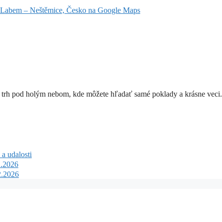
ad Labem – Neštěmice, Česko na Google Maps
á trh pod holým nebom, kde môžete hľadať samé poklady a krásne veci.
a udalosti
1.2026
2.2026