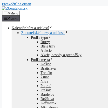
Preskočiť na obsah
Menu
Menu
Kalendár búrz a udalostí
Zberateľské burzy a udalosti
Podľa typu
Burzy
Blšie trhy
Aukcie
Akcie, besedy a prednášky
Podľa mesta
Košice
Bratislava
Trenčín
Žilina
Nitra
Poprad
Prešov
Bardejov
Rožňava
Kežmarok
Michalovce