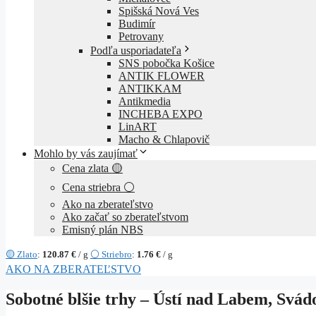
Spišská Nová Ves
Budimír
Petrovany
Podľa usporiadateľa
SNS pobočka Košice
ANTIK FLOWER
ANTIKKAM
Antikmedia
INCHEBA EXPO
LinART
Macho & Chlapovič
Mohlo by vás zaujímať
Cena zlata 🟡
Cena striebra ⚪
Ako na zberateľstvo
Ako začať so zberateľstvom
Emisný plán NBS
🟡 Zlato
:
120.87 €
/ g
⚪ Striebro
:
1.76 €
/ g
AKO NA ZBERATEĽSTVO
Sobotné blšie trhy – Ústí nad Labem, Svád