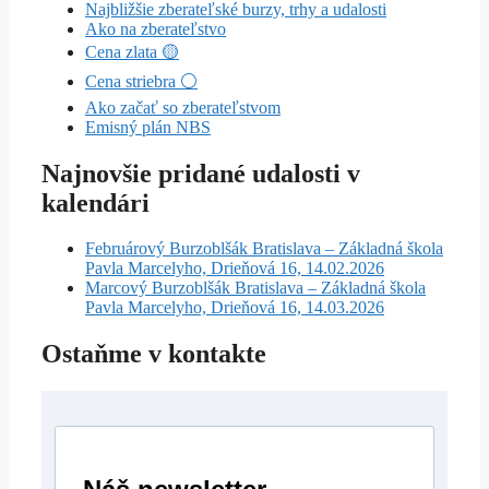
Najbližšie zberateľské burzy, trhy a udalosti
Ako na zberateľstvo
Cena zlata 🟡
Cena striebra ⚪
Ako začať so zberateľstvom
Emisný plán NBS
Najnovšie pridané udalosti v
kalendári
Februárový Burzoblšák Bratislava – Základná škola
Pavla Marcelyho, Drieňová 16, 14.02.2026
Marcový Burzoblšák Bratislava – Základná škola
Pavla Marcelyho, Drieňová 16, 14.03.2026
Ostaňme v kontakte