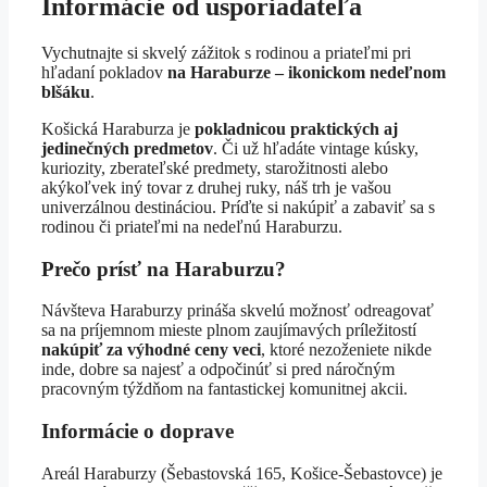
Informácie od usporiadateľa
Vychutnajte si skvelý zážitok s rodinou a priateľmi pri
hľadaní pokladov
na Haraburze – ikonickom nedeľnom
blšáku
.
Košická Haraburza je
pokladnicou praktických aj
jedinečných predmetov
. Či už hľadáte vintage kúsky,
kuriozity, zberateľské predmety, starožitnosti alebo
akýkoľvek iný tovar z druhej ruky, náš trh je vašou
univerzálnou destináciou. Príďte si nakúpiť a zabaviť sa s
rodinou či priateľmi na nedeľnú Haraburzu.
Prečo prísť na Haraburzu?
Návšteva Haraburzy prináša skvelú možnosť odreagovať
sa na príjemnom mieste plnom zaujímavých príležitostí
nakúpiť za výhodné ceny veci
, ktoré nezoženiete nikde
inde, dobre sa najesť a odpočinúť si pred náročným
pracovným týždňom na fantastickej komunitnej akcii.
Informácie o doprave
Areál Haraburzy (Šebastovská 165, Košice-Šebastovce) je