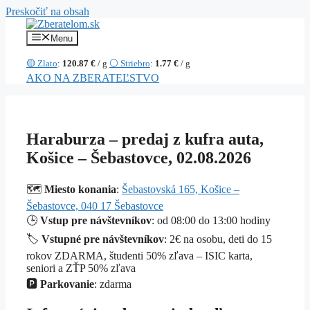
Preskočiť na obsah
Menu
🟡 Zlato
:
120.87 €
/ g
⚪ Striebro
:
1.77 €
/ g
AKO NA ZBERATEĽSTVO
Haraburza – predaj z kufra auta,
Košice – Šebastovce, 02.08.2026
🗺️
Miesto konania
:
Šebastovská 165, Košice –
Šebastovce, 040 17 Šebastovce
🕒
Vstup pre návštevníkov
: od 08:00 do 13:00 hodiny
🏷️
Vstupné pre návštevníkov
: 2€ na osobu, deti do 15
rokov ZDARMA, študenti 50% zľava – ISIC karta,
seniori a ZŤP 50% zľava
🅿️
Parkovanie
: zdarma