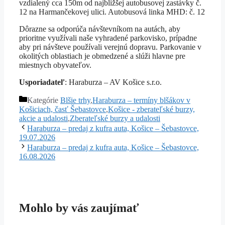
vzdialený cca 150m od najbližšej autobusovej zastávky č.
12 na Harmančekovej ulici. Autobusová linka MHD: č. 12
Dôrazne sa odporúča návštevníkom na autách, aby
prioritne využívali naše vyhradené parkovisko, prípadne
aby pri návšteve používali verejnú dopravu. Parkovanie v
okolitých oblastiach je obmedzené a slúži hlavne pre
miestnych obyvateľov.
Usporiadateľ
: Haraburza – AV Košice s.r.o.
Kategórie
Blšie trhy
,
Haraburza – termíny blšákov v
Košiciach, časť Šebastovce
,
Košice - zberateľské burzy,
akcie a udalosti
,
Zberateľské burzy a udalosti
Haraburza – predaj z kufra auta, Košice – Šebastovce,
19.07.2026
Haraburza – predaj z kufra auta, Košice – Šebastovce,
16.08.2026
Mohlo by vás zaujímať