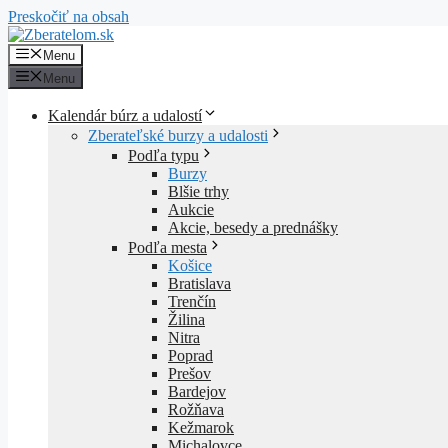
Preskočiť na obsah
Menu
Menu
Kalendár búrz a udalostí
Zberateľské burzy a udalosti
Podľa typu
Burzy
Blšie trhy
Aukcie
Akcie, besedy a prednášky
Podľa mesta
Košice
Bratislava
Trenčín
Žilina
Nitra
Poprad
Prešov
Bardejov
Rožňava
Kežmarok
Michalovce