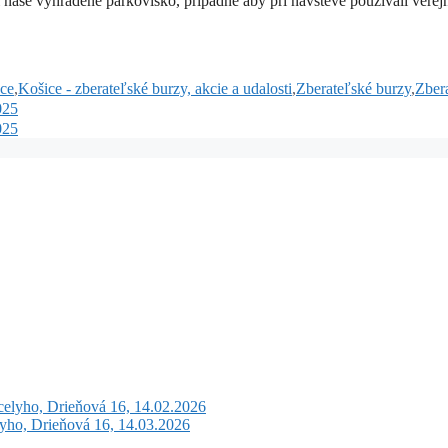
 naše vyhradené parkovisko, prípadne aby pri návšteve používali verej
vce
,
Košice - zberateľské burzy, akcie a udalosti
,
Zberateľské burzy
,
Zbera
025
025
celyho, Drieňová 16, 14.02.2026
lyho, Drieňová 16, 14.03.2026