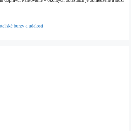
nú dopravu. Parkovanie v okolitých oblastiach je obmedzené a slúži
teľské burzy a udalosti