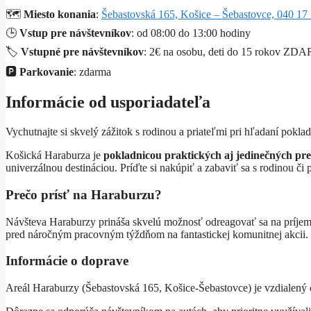
🗺️
Miesto konania
:
Šebastovská 165, Košice – Šebastovce, 040 17
🕒
Vstup pre návštevníkov
: od 08:00 do 13:00 hodiny
🏷️
Vstupné pre návštevníkov
: 2€ na osobu, deti do 15 rokov ZDA
🅿️
Parkovanie
: zdarma
Informácie od usporiadateľa
Vychutnajte si skvelý zážitok s rodinou a priateľmi pri hľadaní pokl
Košická Haraburza je
pokladnicou praktických aj jedinečných pr
univerzálnou destináciou. Príďte si nakúpiť a zabaviť sa s rodinou či
Prečo prísť na Haraburzu?
Návšteva Haraburzy prináša skvelú možnosť odreagovať sa na príjem
pred náročným pracovným týždňom na fantastickej komunitnej akcii.
Informácie o doprave
Areál Haraburzy (Šebastovská 165, Košice-Šebastovce) je vzdialený 