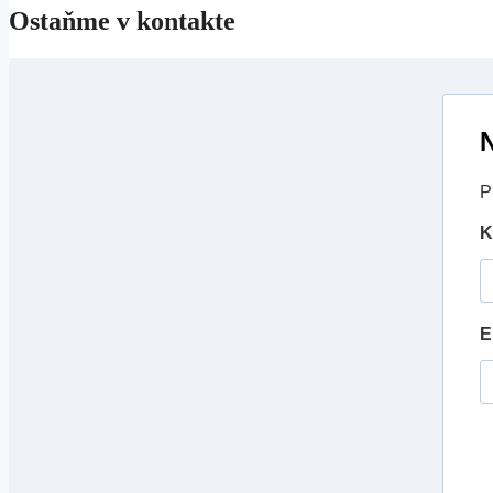
Ostaňme v kontakte
N
P
K
E