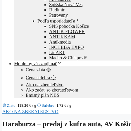
Spišská Nová Ves
Budimír
Petrovany
Podľa usporiadateľa
SNS pobočka Košice
ANTIK FLOWER
ANTIKKAM
Antikmedia
INCHEBA EXPO
LinART
Macho & Chlapovič
Mohlo by vás zaujímať
Cena zlata 🟡
Cena striebra ⚪
Ako na zberateľstvo
Ako začať so zberateľstvom
Emisný plán NBS
🟡 Zlato
:
118.20 €
/ g
⚪ Striebro
:
1.72 €
/ g
AKO NA ZBERATEĽSTVO
Haraburza – predaj z kufra auta, AV Košice