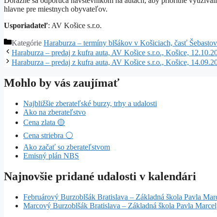
Dôrazne sa odporúča návštevníkom na autách, aby prioritne využívali
hlavne pre miestnych obyvateľov.
Usporiadateľ
: AV Košice s.r.o.
Kategórie
Haraburza – termíny blšákov v Košiciach, časť Šebasto
Haraburza – predaj z kufra auta, AV Košice s.r.o., Košice, 12.10.2
Haraburza – predaj z kufra auta, AV Košice s.r.o., Košice, 14.09.2
Mohlo by vás zaujímať
Najbližšie zberateľské burzy, trhy a udalosti
Ako na zberateľstvo
Cena zlata 🟡
Cena striebra ⚪
Ako začať so zberateľstvom
Emisný plán NBS
Najnovšie pridané udalosti v kalendári
Februárový Burzoblšák Bratislava – Základná škola Pavla Mar
Marcový Burzoblšák Bratislava – Základná škola Pavla Marce