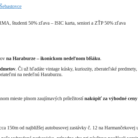
 Šebastovce
RMA, študenti 50% zľava – ISIC karta, seniori a ZŤP 50% zľava
adov
na Haraburze – ikonickom nedeľnom blšáku
.
edmetov
. Či už hľadáte vintage kúsky, kuriozity, zberateľské predmety, 
 priateľmi na nedeľnú Haraburzu.
nom mieste plnom zaujímavých príležitostí
nakúpiť za výhodné ceny 
cca 150m od najbližšej autobusovej zastávky č. 12 na Harmančekovej 