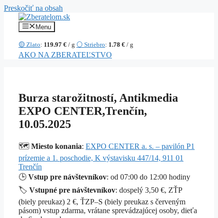
Preskočiť na obsah
Menu
🟡 Zlato
:
119.97 €
/ g
⚪ Striebro
:
1.78 €
/ g
AKO NA ZBERATEĽSTVO
Burza starožitností, Antikmedia
EXPO CENTER,Trenčín,
10.05.2025
🗺️
Miesto konania
:
EXPO CENTER a. s. – pavilón P1
prízemie a 1. poschodie, K výstavisku 447/14, 911 01
Trenčín
🕒
Vstup pre návštevníkov
: od 07:00 do 12:00 hodiny
🏷️
Vstupné pre návštevníkov
: dospelý 3,50 €, ZŤP
(biely preukaz) 2 €, ŤZP–S (biely preukaz s červeným
pásom) vstup zdarma, vrátane sprevádzajúcej osoby, dieťa