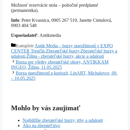
Možnosť rezervácie stola – polročné predplatné
(permanentka).
Info
: Peter Kvasnica, 0905 267 519, Janette Cintulová,
0903 404 548
Usporiadateľ
: Antikmedia
Kategórie
Antik Media – burzy starožitností v EXPO
CENTER Trenčín
,
Zberateľské burzy
,
Zberateľské burzy a
udalosti
,
Žilina - zberateľské burzy, akcie a udalosti
Burza pre všetky zberateľské obory, ANTIKKAM
INGEO, Žilina, 11.05.2025
Burza starožitností a kuriozít, LinART, Michalovce, 09.
– 10.05.2025
Mohlo by vás zaujímať
Najbližšie zberateľské burzy, trhy a udalosti
Ako na zberateľstvo