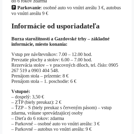
do 6 rokov zdarma
🅿️
Parkovanie
: osobné auto vo vnútri areálu 3 €, autobus
vo vnútri areálu 9 €
Informácie od usporiadateľa
Burza starožitností a Gazdovské trhy – základné
informácie, miesto konania:
Vstup pre návštevníkov: 7.00 – 12.00 hod.
Prevzatie plochy a stolov: 6.00 – 7.00 hod.
Rezervácia stolov – v pracovných dňoch, tel. číslo: 0905
267 519 a 0903 404 548.
Prenájom stola – prízemie: 8 €
Prenájom stola – 1. poschodie: 6 €
Vstupné:
– dospelý: 3,50 €
– ZŤP (biely preukaz): 2 €
– ŤZP – S (biely preukaz s červeným pásom) – vstup
zdarma, vrátane sprevádzajúcej osoby
– Dieťa do 6 rokov: zdarma
– Parkovné – osobné auto vo vnútri areálu: 3 €
– Parkovné – autobus vo vnútri areálu: 9 €