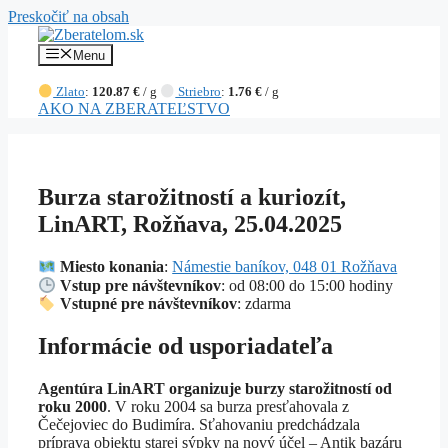
Preskočiť na obsah
Menu
Zlato
:
120.87 €
/ g
Striebro
:
1.76 €
/ g
AKO NA ZBERATEĽSTVO
Burza starožitností a kuriozít,
LinART, Rožňava, 25.04.2025
Miesto konania
:
Námestie baníkov, 048 01 Rožňava
Vstup pre návštevníkov
: od 08:00 do 15:00 hodiny
Vstupné pre návštevníkov
: zdarma
Informácie od usporiadateľa
Agentúra LinART organizuje burzy starožitností od
roku 2000
. V roku 2004 sa burza presťahovala z
Čečejoviec do Budimíra. Sťahovaniu predchádzala
príprava objektu starej sýpky na nový účel – Antik bazáru