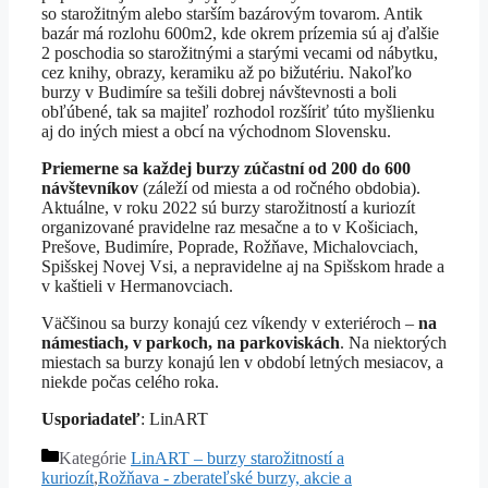
so starožitným alebo starším bazárovým tovarom. Antik
bazár má rozlohu 600m2, kde okrem prízemia sú aj ďalšie
2 poschodia so starožitnými a starými vecami od nábytku,
cez knihy, obrazy, keramiku až po bižutériu. Nakoľko
burzy v Budimíre sa tešili dobrej návštevnosti a boli
obľúbené, tak sa majiteľ rozhodol rozšíriť túto myšlienku
aj do iných miest a obcí na východnom Slovensku.
Priemerne sa každej burzy zúčastní od 200 do 600
návštevníkov
(záleží od miesta a od ročného obdobia).
Aktuálne, v roku 2022 sú burzy starožitností a kuriozít
organizované pravidelne raz mesačne a to v Košiciach,
Prešove, Budimíre, Poprade, Rožňave, Michalovciach,
Spišskej Novej Vsi, a nepravidelne aj na Spišskom hrade a
v kaštieli v Hermanovciach.
Väčšinou sa burzy konajú cez víkendy v exteriéroch –
na
námestiach, v parkoch, na parkoviskách
. Na niektorých
miestach sa burzy konajú len v období letných mesiacov, a
niekde počas celého roka.
Usporiadateľ
: LinART
Kategórie
LinART – burzy starožitností a
kuriozít
,
Rožňava - zberateľské burzy, akcie a