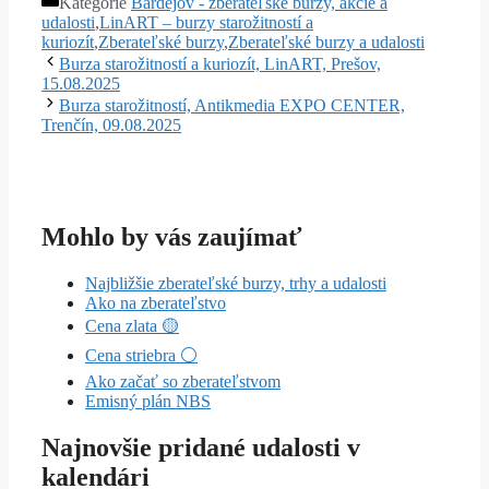
Kategórie
Bardejov - zberateľské burzy, akcie a
udalosti
,
LinART – burzy starožitností a
kuriozít
,
Zberateľské burzy
,
Zberateľské burzy a udalosti
Burza starožitností a kuriozít, LinART, Prešov,
15.08.2025
Burza starožitností, Antikmedia EXPO CENTER,
Trenčín, 09.08.2025
Mohlo by vás zaujímať
Najbližšie zberateľské burzy, trhy a udalosti
Ako na zberateľstvo
Cena zlata 🟡
Cena striebra ⚪
Ako začať so zberateľstvom
Emisný plán NBS
Najnovšie pridané udalosti v
kalendári