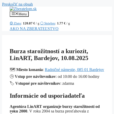
Preskočiť na obsah
Menu
🟡 Zlato
:
120.87 €
/ g
⚪ Striebro
:
1.77 €
/ g
AKO NA ZBERATEĽSTVO
Burza starožitností a kuriozít,
LinART, Bardejov, 10.08.2025
🗺️
Miesto konania
:
Radničné námestie, 085 01 Bardejov
🕒
Vstup pre návštevníkov
: od 10:00 do 16:00 hodiny
🏷️
Vstupné pre návštevníkov
: zdarma
Informácie od usporiadateľa
Agentúra LinART organizuje burzy starožitností od
roku 2000
. V roku 2004 sa burza presťahovala z