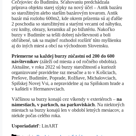
Čečejoviec do Budimíra. Sťahovaniu predchádzala
príprava objektu starej sýpky na nový účel – Antik bazáru
so starožitným alebo starším bazárovým tovarom. Antik
bazár má rozlohu 600m2, kde okrem prízemia sú aj ďalšie
2 poschodia so starožitnými a starými vecami od nábytku,
cez knihy, obrazy, keramiku až po bižutériu. Nakoľko
burzy v Budimíre sa tešili dobrej návštevnosti a boli
obľúbené, tak sa majiteľ rozhodol rozšíriť túto myšlienku
aj do iných miest a obcí na východnom Slovensku.
Priemerne sa každej burzy zúčastní od 200 do 600
návštevníkov
(záleží od miesta a od ročného obdobia).
Aktuálne, v roku 2022 sú burzy starožitností a kuriozít
organizované pravidelne raz mesačne a to v Košiciach,
Prešove, Budimíre, Poprade, Rožňave, Michalovciach,
Spišskej Novej Vsi, a nepravidelne aj na Spišskom hrade a
v kaštieli v Hermanovciach.
Väčšinou sa burzy konajú cez víkendy v exteriéroch –
na
námestiach, v parkoch, na parkoviskách
. Na niektorých
miestach sa burzy konajú len v období letných mesiacov, a
niekde počas celého roka.
Usporiadateľ
: LinART