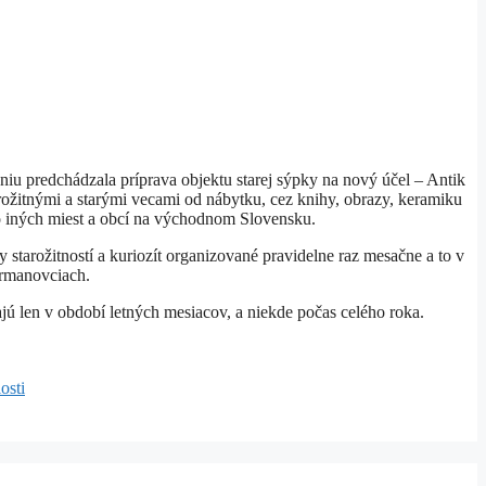
iu predchádzala príprava objektu starej sýpky na nový účel – Antik
rožitnými a starými vecami od nábytku, cez knihy, obrazy, keramiku
 do iných miest a obcí na východnom Slovensku.
 starožitností a kuriozít organizované pravidelne raz mesačne a to v
ermanovciach.
jú len v období letných mesiacov, a niekde počas celého roka.
osti