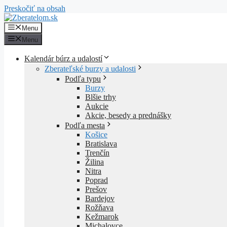
Preskočiť na obsah
Menu
Menu
Kalendár búrz a udalostí
Zberateľské burzy a udalosti
Podľa typu
Burzy
Blšie trhy
Aukcie
Akcie, besedy a prednášky
Podľa mesta
Košice
Bratislava
Trenčín
Žilina
Nitra
Poprad
Prešov
Bardejov
Rožňava
Kežmarok
Michalovce