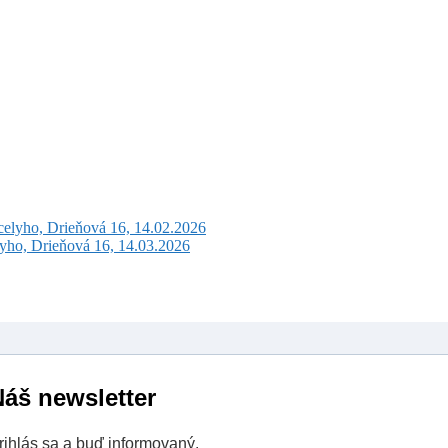
celyho, Drieňová 16, 14.02.2026
lyho, Drieňová 16, 14.03.2026
áš newsletter
rihlás sa a buď informovaný.