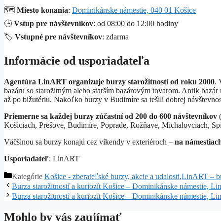
🗺️
Miesto konania
:
Dominikánske námestie, 040 01 Košice
🕒
Vstup pre návštevníkov
: od 08:00 do 12:00 hodiny
🏷️
Vstupné pre návštevníkov
: zdarma
Informácie od usporiadateľa
Agentúra LinART organizuje burzy starožitností od roku 2000
.
bazáru so starožitným alebo starším bazárovým tovarom. Antik bazár 
až po bižutériu. Nakoľko burzy v Budimíre sa tešili dobrej návštevnos
Priemerne sa každej burzy zúčastní od 200 do 600 návštevníkov
(
Košiciach, Prešove, Budimíre, Poprade, Rožňave, Michalovciach, Spiš
Väčšinou sa burzy konajú cez víkendy v exteriéroch –
na námestiach
Usporiadateľ
: LinART
Kategórie
Košice - zberateľské burzy, akcie a udalosti
,
LinART – bur
Burza starožitností a kuriozít Košice – Dominikánske námestie, L
Burza starožitností a kuriozít Košice – Dominikánske námestie, L
Mohlo by vás zaujímať