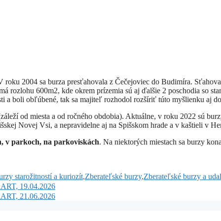
 V roku 2004 sa burza presťahovala z Čečejoviec do Budimíra. Sťahovan
má rozlohu 600m2, kde okrem prízemia sú aj ďalšie 2 poschodia so sta
ti a boli obľúbené, tak sa majiteľ rozhodol rozšíriť túto myšlienku aj
záleží od miesta a od ročného obdobia). Aktuálne, v roku 2022 sú burzy
skej Novej Vsi, a nepravidelne aj na Spišskom hrade a v kaštieli v H
, v parkoch, na parkoviskách
. Na niektorých miestach sa burzy kona
zy starožitností a kuriozít
,
Zberateľské burzy
,
Zberateľské burzy a udal
inART, 19.04.2026
inART, 21.06.2026