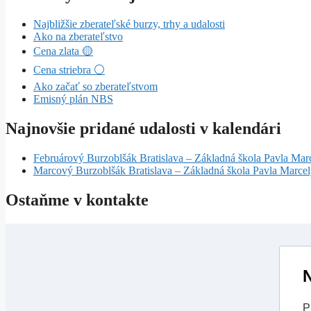
Najbližšie zberateľské burzy, trhy a udalosti
Ako na zberateľstvo
Cena zlata 🟡
Cena striebra ⚪
Ako začať so zberateľstvom
Emisný plán NBS
Najnovšie pridané udalosti v kalendári
Februárový Burzoblšák Bratislava – Základná škola Pavla Mar
Marcový Burzoblšák Bratislava – Základná škola Pavla Marce
Ostaňme v kontakte
N
P