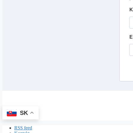
K
E
SK
RSS feed