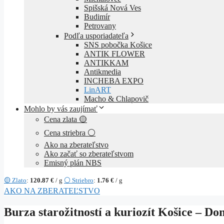
Spišská Nová Ves
Budimír
Petrovany
Podľa usporiadateľa
SNS pobočka Košice
ANTIK FLOWER
ANTIKKAM
Antikmedia
INCHEBA EXPO
LinART
Macho & Chlapovič
Mohlo by vás zaujímať
Cena zlata 🟡
Cena striebra ⚪
Ako na zberateľstvo
Ako začať so zberateľstvom
Emisný plán NBS
🟡 Zlato
:
120.87 €
/ g
⚪ Striebro
:
1.76 €
/ g
AKO NA ZBERATEĽSTVO
Burza starožitností a kuriozít Košice – D