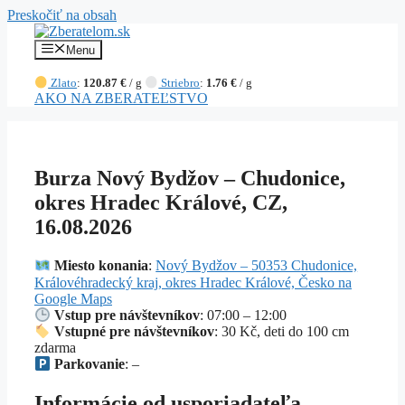
Preskočiť na obsah
Menu
Zlato
:
120.87 €
/ g
Striebro
:
1.76 €
/ g
AKO NA ZBERATEĽSTVO
Burza Nový Bydžov – Chudonice,
okres Hradec Králové, CZ,
16.08.2026
Miesto konania
:
Nový Bydžov – 50353 Chudonice,
Královéhradecký kraj, okres Hradec Králové, Česko na
Google Maps
Vstup pre návštevníkov
: 07:00 – 12:00
Vstupné pre návštevníkov
: 30 Kč, deti do 100 cm
zdarma
Parkovanie
: –
Informácie od usporiadateľa