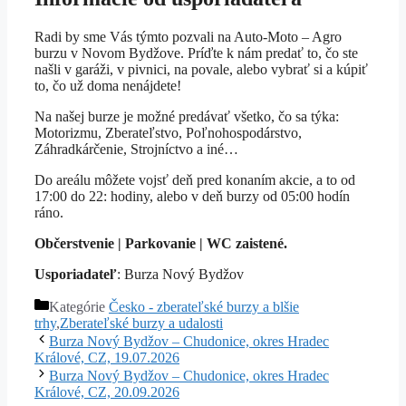
Radi by sme Vás týmto pozvali na Auto-Moto – Agro
burzu v Novom Bydžove. Príďte k nám predať to, čo ste
našli v garáži, v pivnici, na povale, alebo vybrať si a kúpiť
to, čo už doma nenájdete!
Na našej burze je možné predávať všetko, čo sa týka:
Motorizmu, Zberateľstvo, Poľnohospodárstvo,
Záhradkárčenie, Strojníctvo a iné…
Do areálu môžete vojsť deň pred konaním akcie, a to od
17:00 do 22: hodiny, alebo v deň burzy od 05:00 hodín
ráno.
Občerstvenie | Parkovanie | WC zaistené.
Usporiadateľ
: Burza Nový Bydžov
Kategórie
Česko - zberateľské burzy a blšie
trhy
,
Zberateľské burzy a udalosti
Burza Nový Bydžov – Chudonice, okres Hradec
Králové, CZ, 19.07.2026
Burza Nový Bydžov – Chudonice, okres Hradec
Králové, CZ, 20.09.2026