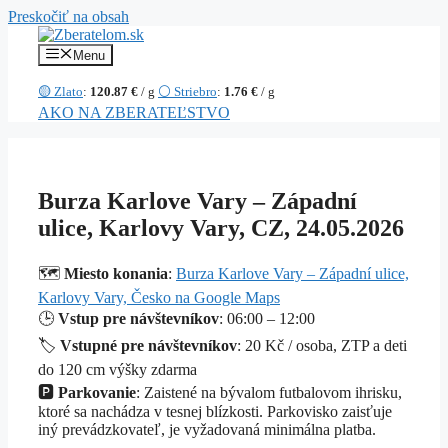
Preskočiť na obsah
Menu
🟡 Zlato
:
120.87 €
/ g
⚪ Striebro
:
1.76 €
/ g
AKO NA ZBERATEĽSTVO
Burza Karlove Vary – Západní
ulice, Karlovy Vary, CZ, 24.05.2026
🗺️
Miesto konania
:
Burza Karlove Vary – Západní ulice,
Karlovy Vary, Česko na Google Maps
🕒
Vstup pre návštevníkov
: 06:00 – 12:00
🏷️
Vstupné pre návštevníkov
: 20 Kč / osoba, ZTP a deti
do 120 cm výšky zdarma
🅿️
Parkovanie
: Zaistené na bývalom futbalovom ihrisku,
ktoré sa nachádza v tesnej blízkosti. Parkovisko zaisťuje
iný prevádzkovateľ, je vyžadovaná minimálna platba.