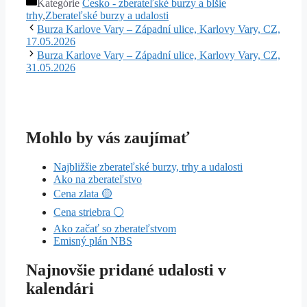
Kategórie
Česko - zberateľské burzy a blšie
trhy
,
Zberateľské burzy a udalosti
Burza Karlove Vary – Západní ulice, Karlovy Vary, CZ,
17.05.2026
Burza Karlove Vary – Západní ulice, Karlovy Vary, CZ,
31.05.2026
Mohlo by vás zaujímať
Najbližšie zberateľské burzy, trhy a udalosti
Ako na zberateľstvo
Cena zlata 🟡
Cena striebra ⚪
Ako začať so zberateľstvom
Emisný plán NBS
Najnovšie pridané udalosti v
kalendári