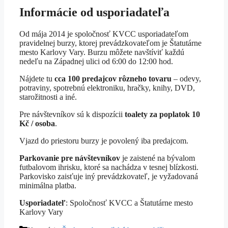
Informácie od usporiadateľa
Od mája 2014 je spoločnosť KVCC usporiadateľom
pravidelnej burzy, ktorej prevádzkovateľom je Štatutárne
mesto Karlovy Vary. Burzu môžete navštíviť každú
nedeľu na Západnej ulici od 6:00 do 12:00 hod.
Nájdete tu
cca 100 predajcov rôzneho tovaru
– odevy,
potraviny, spotrebnú elektroniku, hračky, knihy, DVD,
starožitnosti a iné.
Pre návštevníkov sú k dispozícii
toalety za poplatok 10
Kč / osoba
.
Vjazd do priestoru burzy je povolený iba predajcom.
Parkovanie pre návštevníkov
je zaistené na bývalom
futbalovom ihrisku, ktoré sa nachádza v tesnej blízkosti.
Parkovisko zaisťuje iný prevádzkovateľ, je vyžadovaná
minimálna platba.
Usporiadateľ
: Spoločnosť KVCC a Štatutárne mesto
Karlovy Vary