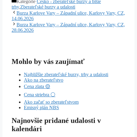
Kategórie
Česko - zberateľské burzy a blšie
trhy
,
Zberateľské burzy a udalosti
Burza Karlove Vary – Západní ulice, Karlovy Vary, CZ,
14.06.2026
Burza Karlove Vary – Západní ulice, Karlovy Vary, CZ,
28.06.2026
Mohlo by vás zaujímať
Najbližšie zberateľské burzy, trhy a udalosti
Ako na zberateľstvo
Cena zlata 🟡
Cena striebra ⚪
Ako začať so zberateľstvom
Emisný plán NBS
Najnovšie pridané udalosti v
kalendári