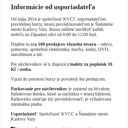
Informácie od usporiadateľa
Od mája 2014 je spoločnosť KVCC usporiadateľom
pravidelnej burzy, ktorej prevádzkovateľom je Štatutárne
mesto Karlovy Vary. Burzu môžete navštíviť každú
nedeľu na Západnej ulici od 6:00 do 12:00 hod.
Nájdete tu
cca 100 predajcov rôzneho tovaru
– odevy,
potraviny, spotrebnú elektroniku, hračky, knihy, DVD,
starožitnosti a iné.
Pre návštevníkov sú k dispozícii
toalety za poplatok 10
Kč / osoba
.
Vjazd do priestoru burzy je povolený iba predajcom.
Parkovanie pre návštevníkov
je zaistené na bývalom
futbalovom ihrisku, ktoré sa nachádza v tesnej blízkosti.
Parkovisko zaisťuje iný prevádzkovateľ, je vyžadovaná
minimálna platba.
Usporiadateľ
: Spoločnosť KVCC a Štatutárne mesto
Karlovy Vary