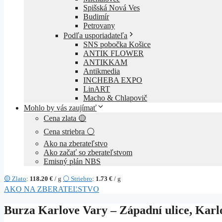
Spišská Nová Ves
Budimír
Petrovany
Podľa usporiadateľa
SNS pobočka Košice
ANTIK FLOWER
ANTIKKAM
Antikmedia
INCHEBA EXPO
LinART
Macho & Chlapovič
Mohlo by vás zaujímať
Cena zlata 🟡
Cena striebra ⚪
Ako na zberateľstvo
Ako začať so zberateľstvom
Emisný plán NBS
🟡 Zlato
:
118.20 €
/ g
⚪ Striebro
:
1.73 €
/ g
AKO NA ZBERATEĽSTVO
Burza Karlove Vary – Západní ulice, Karl