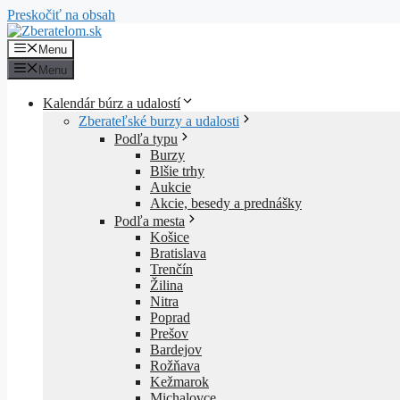
Preskočiť na obsah
Menu
Menu
Kalendár búrz a udalostí
Zberateľské burzy a udalosti
Podľa typu
Burzy
Blšie trhy
Aukcie
Akcie, besedy a prednášky
Podľa mesta
Košice
Bratislava
Trenčín
Žilina
Nitra
Poprad
Prešov
Bardejov
Rožňava
Kežmarok
Michalovce