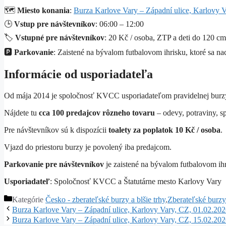
🗺️
Miesto konania
:
Burza Karlove Vary – Západní ulice, Karlovy 
🕒
Vstup pre návštevníkov
: 06:00 – 12:00
🏷️
Vstupné pre návštevníkov
: 20 Kč / osoba, ZTP a deti do 120 c
🅿️
Parkovanie
: Zaistené na bývalom futbalovom ihrisku, ktoré sa na
Informácie od usporiadateľa
Od mája 2014 je spoločnosť KVCC usporiadateľom pravidelnej burzy,
Nájdete tu
cca 100 predajcov rôzneho tovaru
– odevy, potraviny, sp
Pre návštevníkov sú k dispozícii
toalety za poplatok 10 Kč / osoba
.
Vjazd do priestoru burzy je povolený iba predajcom.
Parkovanie pre návštevníkov
je zaistené na bývalom futbalovom ihr
Usporiadateľ
: Spoločnosť KVCC a Štatutárne mesto Karlovy Vary
Kategórie
Česko - zberateľské burzy a blšie trhy
,
Zberateľské burzy 
Burza Karlove Vary – Západní ulice, Karlovy Vary, CZ, 01.02.20
Burza Karlove Vary – Západní ulice, Karlovy Vary, CZ, 15.02.20