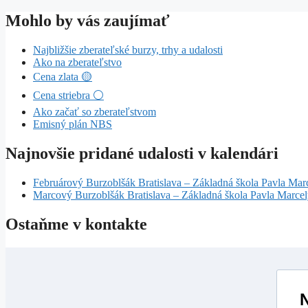
Mohlo by vás zaujímať
Najbližšie zberateľské burzy, trhy a udalosti
Ako na zberateľstvo
Cena zlata 🟡
Cena striebra ⚪
Ako začať so zberateľstvom
Emisný plán NBS
Najnovšie pridané udalosti v kalendári
Februárový Burzoblšák Bratislava – Základná škola Pavla Mar
Marcový Burzoblšák Bratislava – Základná škola Pavla Marce
Ostaňme v kontakte
N