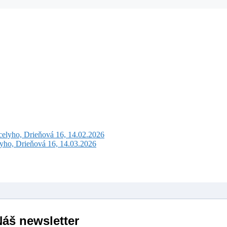
celyho, Drieňová 16, 14.02.2026
lyho, Drieňová 16, 14.03.2026
áš newsletter