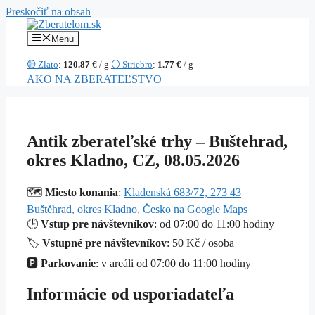
Preskočiť na obsah
Menu
🟡 Zlato
:
120.87 €
/ g
⚪ Striebro
:
1.77 €
/ g
AKO NA ZBERATEĽSTVO
Antik zberateľské trhy – Buštehrad,
okres Kladno, CZ, 08.05.2026
🗺️
Miesto konania
:
Kladenská 683/72, 273 43
Buštěhrad, okres Kladno, Česko na Google Maps
🕒
Vstup pre návštevníkov
: od 07:00 do 11:00 hodiny
🏷️
Vstupné pre návštevníkov
: 50 Kč / osoba
🅿️
Parkovanie
: v areáli od 07:00 do 11:00 hodiny
Informácie od usporiadateľa