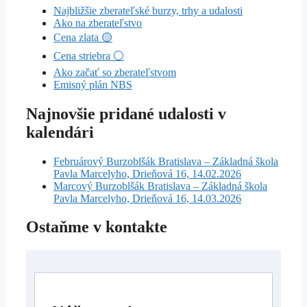
Najbližšie zberateľské burzy, trhy a udalosti
Ako na zberateľstvo
Cena zlata 🟡
Cena striebra ⚪
Ako začať so zberateľstvom
Emisný plán NBS
Najnovšie pridané udalosti v
kalendári
Februárový Burzoblšák Bratislava – Základná škola
Pavla Marcelyho, Drieňová 16, 14.02.2026
Marcový Burzoblšák Bratislava – Základná škola
Pavla Marcelyho, Drieňová 16, 14.03.2026
Ostaňme v kontakte