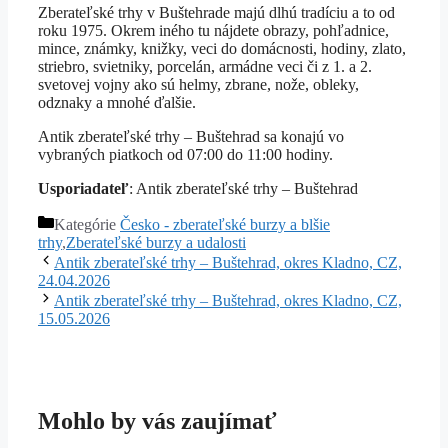
Zberateľské trhy v Buštehrade majú dlhú tradíciu a to od
roku 1975. Okrem iného tu nájdete obrazy, pohľadnice,
mince, známky, knižky, veci do domácnosti, hodiny, zlato,
striebro, svietniky, porcelán, armádne veci či z 1. a 2.
svetovej vojny ako sú helmy, zbrane, nože, obleky,
odznaky a mnohé ďalšie.
Antik zberateľské trhy – Buštehrad sa konajú vo
vybraných piatkoch od 07:00 do 11:00 hodiny.
Usporiadateľ
: Antik zberateľské trhy – Buštehrad
Kategórie
Česko - zberateľské burzy a blšie
trhy
,
Zberateľské burzy a udalosti
Antik zberateľské trhy – Buštehrad, okres Kladno, CZ,
24.04.2026
Antik zberateľské trhy – Buštehrad, okres Kladno, CZ,
15.05.2026
Mohlo by vás zaujímať